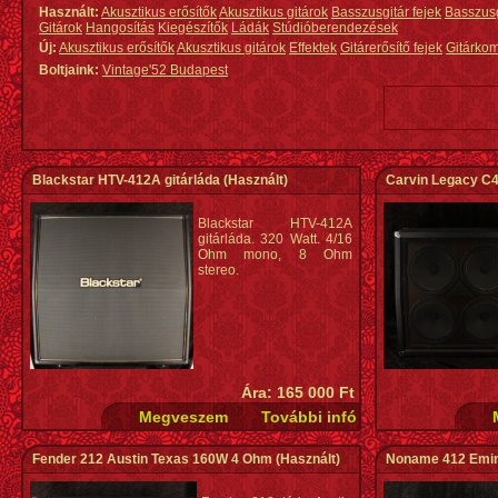
Használt:
Akusztikus erősítők
Akusztikus gitárok
Basszusgitár fejek
Basszus
Gitárok
Hangosítás
Kiegészítők
Ládák
Stúdióberendezések
Új:
Akusztikus erősítők
Akusztikus gitárok
Effektek
Gitárerősítő fejek
Gitárko
Boltjaink:
Vintage'52 Budapest
Blackstar HTV-412A gitárláda
(Használt)
Carvin Legacy C
Blackstar HTV-412A
gitárláda. 320 Watt. 4/16
Ohm mono, 8 Ohm
stereo.
Ára: 165 000 Ft
Fender 212 Austin Texas 160W 4 Ohm
(Használt)
Noname 412 Emin