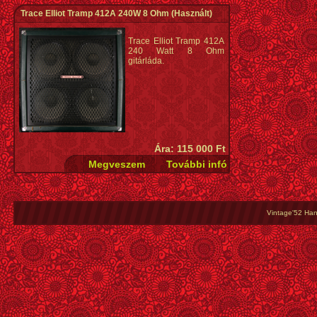
Trace Elliot Tramp 412A 240W 8 Ohm
(Használt)
Trace Elliot Tramp 412A
240 Watt 8 Ohm
gitárláda.
Ára: 115 000 Ft
Vintage'52 Hang