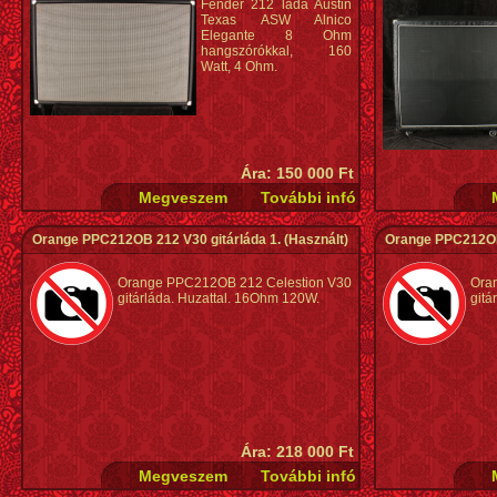
Fender 212 láda Austin
Texas ASW Alnico
Elegante 8 Ohm
hangszórókkal, 160
Watt, 4 Ohm.
Ára: 150 000 Ft
Orange PPC212OB 212 V30 gitárláda 1.
(Használt)
Orange PPC212OB 
Orange PPC212OB 212 Celestion V30
Ora
gitárláda. Huzattal. 16Ohm 120W.
gitá
Ára: 218 000 Ft