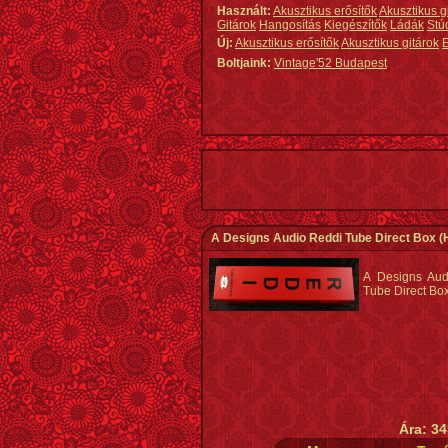
Használt:
Akusztikus erősítők
Akusztikus g
Gitárok
Hangosítás
Kiegészítők
Ládák
Stú
Új:
Akusztikus erősítők
Akusztikus gitárok
E
Boltjaink:
Vintage'52 Budapest
A Designs Audio Reddi Tube Direct Box
(
A Designs Aud
Tube Direct Box
Ára: 34