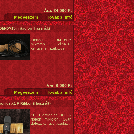
Ára: 24 000 Ft
 DM-DV15 mikrofon
(Használt)
Pioneer DM-DV15
mikrofon kábellel,
kengyellel, szűkítővel.
Ára: 6 000 Ft
ronics X1 R Ribbon
(Használt)
SE Electronics X1 R
ribbon mikrofon. Gyári
doboz, kengyel, szűkítő.