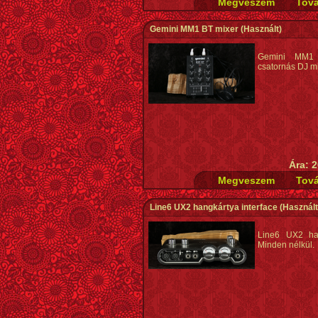
Gemini MM1 BT mixer
(Használt)
Gemini MM1
csatornás DJ m
Ára: 2
Line6 UX2 hangkártya interface
(Használt
Line6 UX2 han
Minden nélkül.