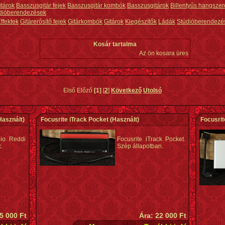
itárok
Basszusgitár fejek
Basszusgitár kombók
Basszusgitárok
Billentyűs hangszer
dióberendezések
ffektek
Gitárerősítő fejek
Gitárkombók
Gitárok
Kiegészítők
Ládák
Stúdióberendezé
Kosár tartalma
Az ön kosara üres
Első Előző
[1]
[
2
]
Következő
Utolsó
Használt)
Focusrite iTrack Pocket
(Használt)
Focusrit
io Reddi
Focusrite iTrack Pocket.
.
Szép állapotban.
5 000 Ft
Ára: 22 000 Ft