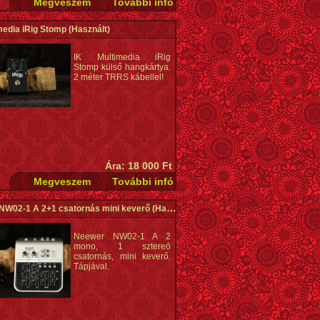
media iRig Stomp
(Használt)
IK Multimedia iRig
Stomp külső hangkártya.
2 méter TRRS kábellel!
Ára: 18 000 Ft
NW02-1 A 2+1 csatornás mini keverő
(Használt)
Neewer NW02-1 A 2
mono, 1 sztereó
csatornás, mini keverő.
Tápjával.