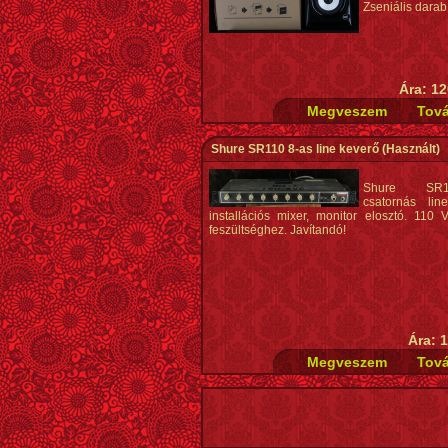
Zseniális darab
Ára: 12
Shure SR110 8-as line keverő
(Használt)
Shure SR
csatornás lin
installációs mixer, monitor elosztó. 110 V
feszültséghez. Javítandó!
Ára: 1