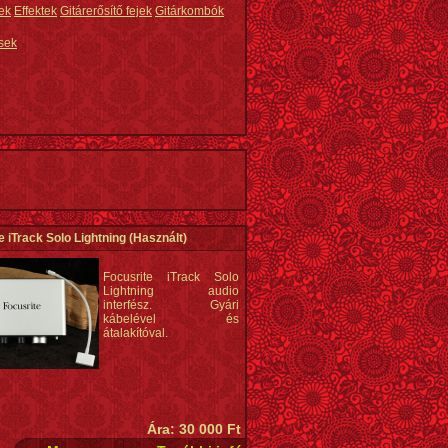
ek
Effektek
Gitárerősítő fejek
Gitárkombók
sek
e iTrack Solo Lightning
(Használt)
Focusrite iTrack Solo
Lightning audio
interfész. Gyári
kábelével és
átalakítóval.
Ára: 30 000 Ft