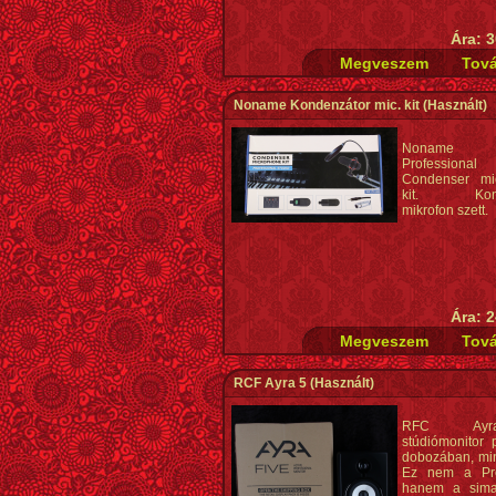
Ára: 3
Noname Kondenzátor mic. kit
(Használt)
Noname
Professiona
Condenser mi
kit. Konde
mikrofon szett.
Ára: 2
RCF Ayra 5
(Használt)
RFC Ay
stúdiómonitor p
dobozában, mi
Ez nem a Pro
hanem a sima