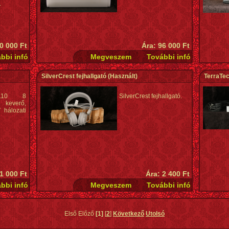
.
0 000 Ft
Ára: 96 000 Ft
SilverCrest fejhallgató
(Használt)
TerraTe
110 8
SilverCrest fejhallgató.
e keverő,
 hálozati
1 000 Ft
Ára: 2 400 Ft
Első Előző
[1]
[
2
]
Következő
Utolsó