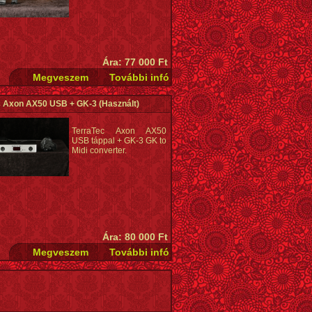
Ára: 77 000 Ft
c Axon AX50 USB + GK-3
(Használt)
TerraTec Axon AX50
USB táppal + GK-3 GK to
Midi converter.
Ára: 80 000 Ft