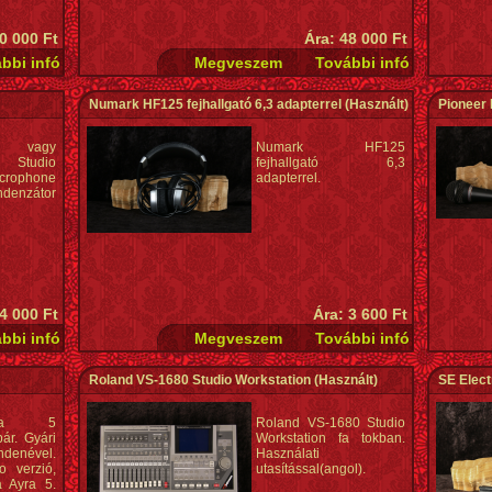
0 000 Ft
Ára: 48 000 Ft
Numark HF125 fejhallgató 6,3 adapterrel
(Használt)
Pioneer
 vagy
Numark HF125
l Studio
fejhallgató 6,3
crophone
adapterrel.
nzátor
4 000 Ft
Ára: 3 600 Ft
Roland VS-1680 Studio Workstation
(Használt)
SE Elect
ra 5
Roland VS-1680 Studio
ár. Gyári
Workstation fa tokban.
ndenével.
Használati
 verzió,
utasítással(angol).
 Ayra 5.