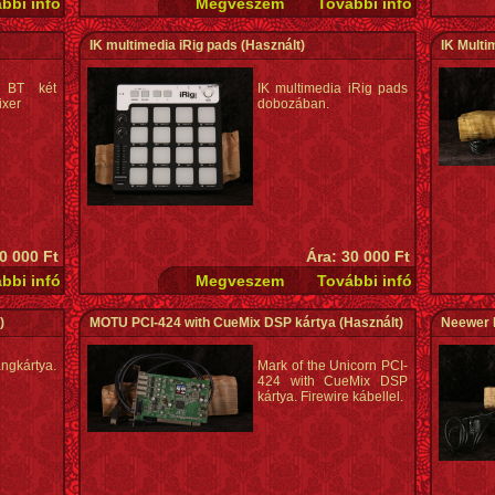
IK multimedia iRig pads
(Használt)
IK Multi
 BT két
IK multimedia iRig pads
ixer
dobozában.
0 000 Ft
Ára: 30 000 Ft
)
MOTU PCI-424 with CueMix DSP kártya
(Használt)
Neewer 
gkártya.
Mark of the Unicorn PCI-
424 with CueMix DSP
kártya. Firewire kábellel.