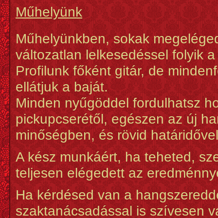
Műhelyünk
Műhelyünkben, sokak megeléged
változatlan lelkesedéssel folyik
Profilunk főként gitár, de mind
ellátjuk a baját.
Minden nyűgöddel fordulhatsz hoz
pickupcserétől, egészen az új h
minőségben, és rövid határidővel
A kész munkáért, ha teheted, s
teljesen elégedett az eredménny
Ha kérdésed van a hangszeredde
szaktanácsadással is szívesen v