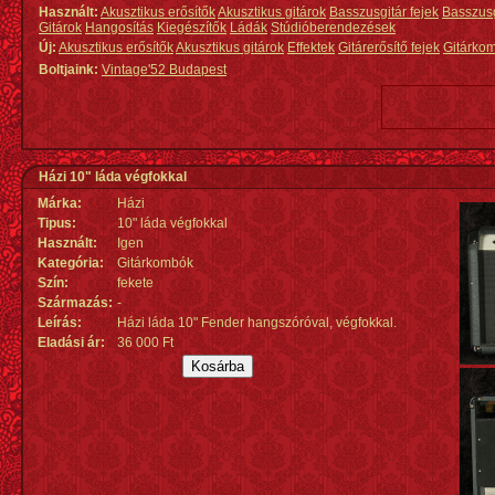
Használt:
Akusztikus erősítők
Akusztikus gitárok
Basszusgitár fejek
Basszus
Gitárok
Hangosítás
Kiegészítők
Ládák
Stúdióberendezések
Új:
Akusztikus erősítők
Akusztikus gitárok
Effektek
Gitárerősítő fejek
Gitárko
Boltjaink:
Vintage'52 Budapest
Házi 10" láda végfokkal
Márka:
Házi
Tipus:
10" láda végfokkal
Használt:
Igen
Kategória:
Gitárkombók
Szín:
fekete
Származás
:
-
Leírás:
Házi láda 10" Fender hangszóróval, végfokkal.
Eladási ár:
36 000 Ft